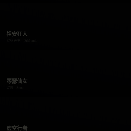
祖安狂人
蒙多医生 - DrMundo
琴瑟仙女
娑娜 - Sona
虚空行者