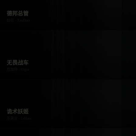
德邦总管
赵信 - XinZhao
无畏战车
厄加特 - Urgot
诡术妖姬
乐芙兰 - Leblanc