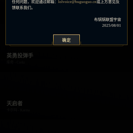
任何问题，欢迎通过邮箱：
lolvoice@buguoguo.cn
或上方意见反
海洋之灾
馈联系我们。
普朗克 - Gangplank
布锅锅联盟宇宙
2025/08/01
确定
英勇投弹手
库奇 - Corki
天启者
卡尔玛 - Karma