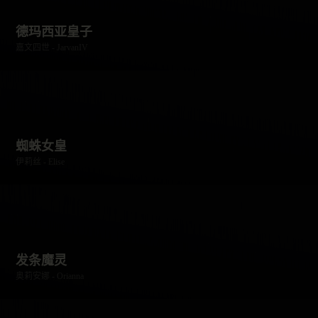
德玛西亚皇子
嘉文四世 - JarvanIV
蜘蛛女皇
伊莉丝 - Elise
发条魔灵
奥莉安娜 - Orianna