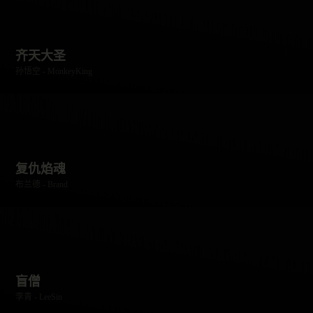
齐天大圣
孙悟空 - MonkeyKing
复仇焰魂
布兰德 - Brand
盲僧
李青 - LeeSin