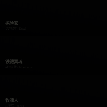
探险家
伊泽瑞尔 - Ezreal
铁铠冥魂
莫德凯撒 - Mordekaiser
牧魂人
约里克 - Yorick