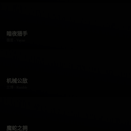
暗夜猎手
薇恩 - Vayne
机械公敌
兰博 - Rumble
魔蛇之拥