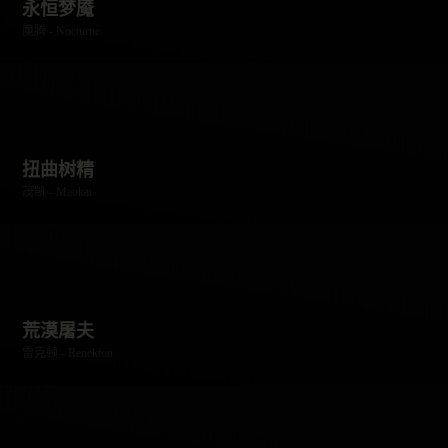
永恒梦魇
魔腾 - Nocturne
扭曲树精
茂凯 - Maokai
荒漠屠夫
雷克顿 - Renekton