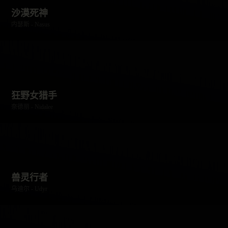
沙漠死神
内瑟斯 - Nasus
狂野女猎手
奈德丽 - Nidalee
兽灵行者
乌迪尔 - Udyr